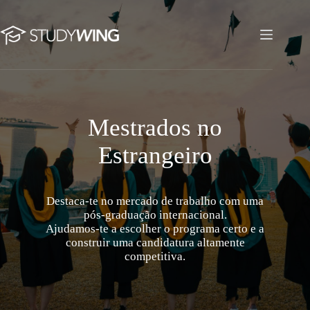
Pular
para
o
mestrados-no-estrangeiro
conteúdo
Mestrados no
Estrangeiro
Destaca-te no mercado de trabalho com uma
pós-graduação internacional.
Ajudamos-te a escolher o programa certo e a
construir uma candidatura altamente
competitiva.