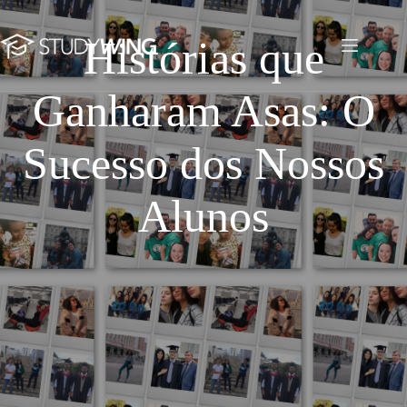
Pular
para
o
Histórias que
Testemunhos
conteúdo
Ganharam Asas: O
Sucesso dos Nossos
Alunos