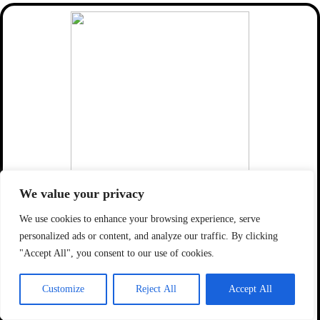
We value your privacy
Patricia Santos (Mãe da Letícia Bernardo)
Pre-University Computing with Networks & Cyber Security –
Ó Fiaich Institute Foundation
We use cookies to enhance your browsing experience, serve
personalized ads or content, and analyze our traffic. By clicking
"Accept All", you consent to our use of cookies.
A StudyWing é uma empresa de profissionais muito dedicados
que têm estado a superar expectativas na orientação e
aconselhamento de estudantes. Eu recomendo a entidade, pois
Customize
Reject All
Accept All
tenho tido uma experiência para além do esperado. Parabéns
pelo profissionalismo! Sigam firmes! Bem-haja🙌🏾