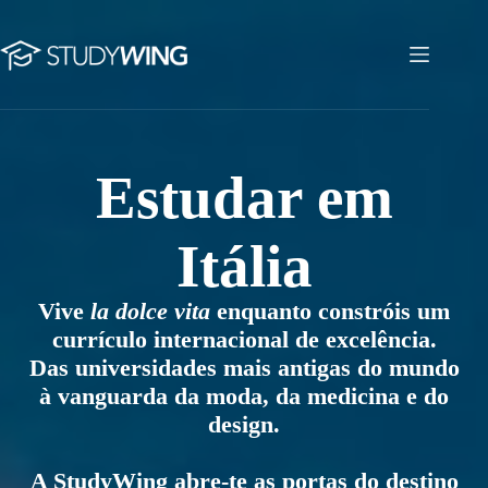
Pular
para
o
estudar em italia
conteúdo
Estudar em
Itália
Vive
la dolce vita
enquanto constróis um
currículo internacional de excelência.
Das universidades mais antigas do mundo
à vanguarda da moda, da medicina e do
design.
A StudyWing abre-te as portas do destino